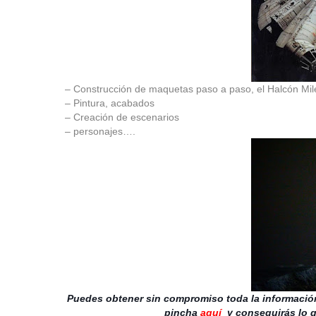
– Construcción de maquetas paso a paso, el Halcón Mi
– Pintura, acabados
– Creación de escenarios
– personajes….
Puedes obtener sin compromiso toda la informació
pincha
aquí
y
conseguirás lo q