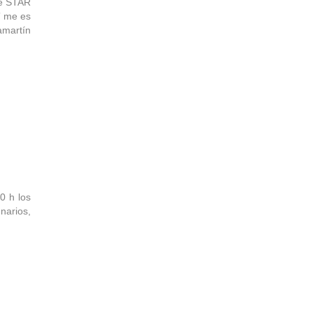
de STAR
” me es
amartín
0 h los
narios,