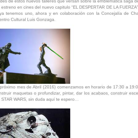
dades de estos nuevos talleres que versan sobre la emblemática saga 
el estreno en cines del nuevo capitulo “EL DESPERTAR DE LA FUERZA
 ya tenemos uno, ahora y en colaboración con la Concejalía de Ch
ntro Cultural Luis Gonzaga.
e próximo mes de Abril (2016) comenzamos en horario de 17:30 a 19:0
truir maquetas o profundizar, pintar, dar los acabaos, construir esce
e STAR WARS, sin duda aquí te espero…