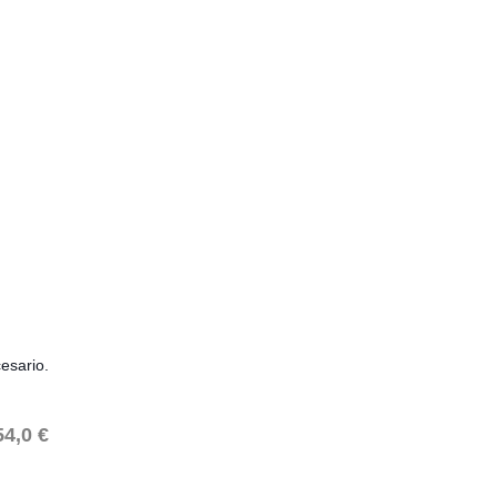
esario.
54,0 €