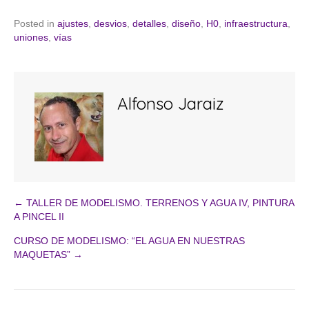
Posted in
ajustes
,
desvios
,
detalles
,
diseño
,
H0
,
infraestructura
,
uniones
,
vías
Alfonso Jaraiz
← TALLER DE MODELISMO. TERRENOS Y AGUA IV, PINTURA
Navegación
A PINCEL II
CURSO DE MODELISMO: “EL AGUA EN NUESTRAS
de
MAQUETAS” →
entradas