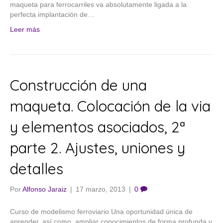
maqueta para ferrocarriles va absolutamente ligada a la
perfecta implantación de…
Leer más
Construcción de una
maqueta. Colocación de la via
y elementos asociados, 2ª
parte 2. Ajustes, uniones y
detalles
Por
Alfonso Jaraiz
|
17 marzo, 2013
|
0
Curso de modelismo ferroviario Una oportunidad única de
aprender, así como, ampliar conocimientos de forma profunda y