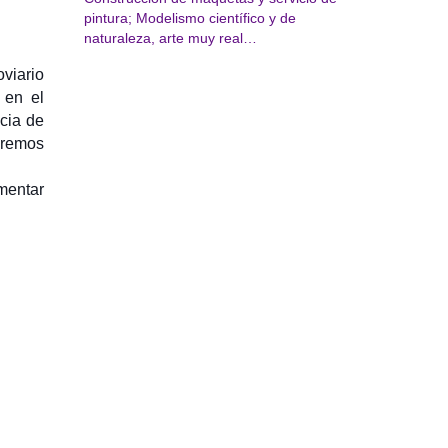
pintura; Modelismo científico y de
naturaleza, arte muy real…
viario
 en el
cia de
dremos
imentar