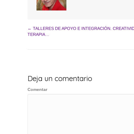
← TALLERES DE APOYO E INTEGRACIÓN. CREATIVI
Navegación
TERAPIA…
de
entradas
Deja un comentario
Comentar