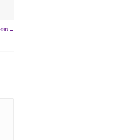
RID →